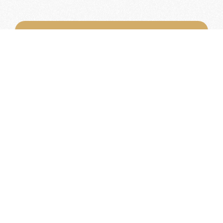
Word lid van de KNAC!
Het lidmaatschap van de KNAC – de
oudste automobilistenclub van
Nederland – geeft u tal van voordelen.
Voordelige verzekeringen
Uitstekende pechhulppakketten
Exclusieve ledenevenementen
8 x per jaar het magazine 'De Auto'
Word nu lid!