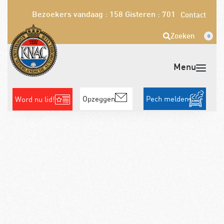
Bezoekers vandaag : 158
Gisteren : 701
Contact
Zoeken
0
Opzeggen
Pech melden
Word nu lid!