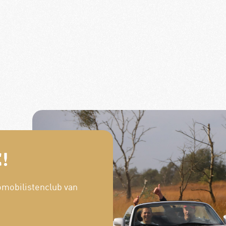
!
omobilistenclub van