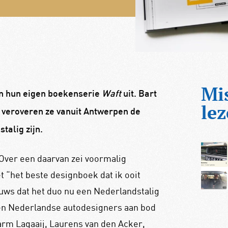
Mi
en hun eigen boekenserie
Waft
uit. Bart
lez
er veroveren ze vanuit Antwerpen de
talig zijn.
 Over een daarvan zei voormalig
 “het beste designboek dat ik ooit
uws dat het duo nu een Nederlandstalig
en Nederlandse autodesigners aan bod
rm Lagaaij, Laurens van den Acker,