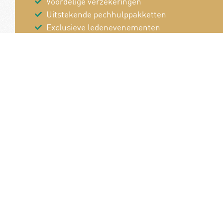
Voordelige verzekeringen
Uitstekende pechhulppakketten
Exclusieve ledenevenementen
8 x per jaar het magazine 'De Auto'
Word nu lid!
Van en voor de
B
autoliefhebber!
P
Pe