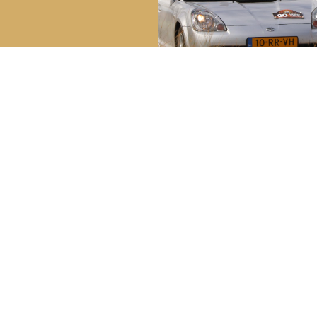
reakdown Service
Bela
Youngt
ech in Nederland:
0800 – 099 44 02
Lid wo
ch in het buitenland:
+31 (0) 70 – 314 51 19