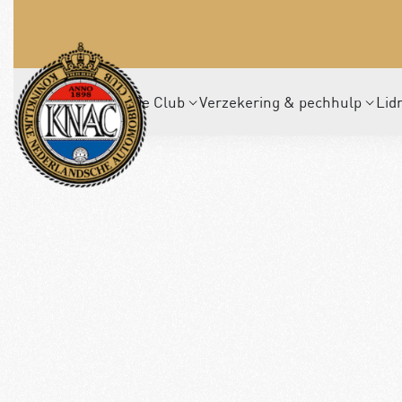
De Club
Verzekering & pechhulp
Lid