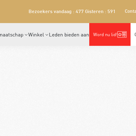
Conta
Bezoekers vandaag : 477
Gisteren : 591
maatschap
Winkel
Leden bieden aan
Word nu lid!