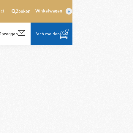
ct
Winkelwagen
Zoeken
0
Opzeggen
Pech melden