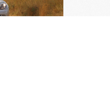
ngrijkste pagina's
imer verzekering
Oldtimer verzekering
rden van de KNAC
Pech melden