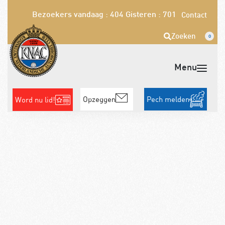
Bezoekers vandaag : 404
Gisteren : 701
Contact
Zoeken
0
Opzeggen
Pech melden
Word nu lid!