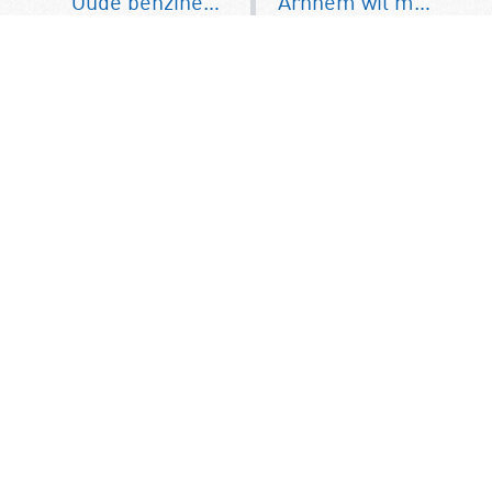
Oude benzineauto’s mogen toch weer milieuzone Rotterdam in
Arnhem wil met strengste milieuzone diesels van voor 2004 weren
Misschien leuk om te
lezen:
KNAC op YouTube: Zomers
kijkplezier voor
autoliefhebbers
Op zoek naar inspirerend kijkvoer
tijdens de zomer? Op het YouTube-
kanaal van de KNAC vindt u een
uitgebreide collectie video’s…
Frankrijk wil jonge
bestuurders uit snelle
auto’s weren