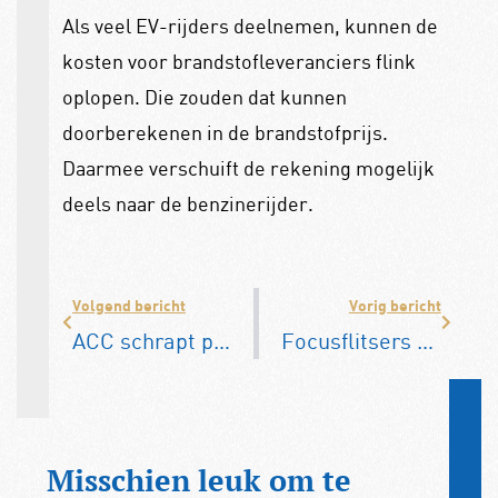
Als veel EV-rijders deelnemen, kunnen de
kosten voor brandstofleveranciers flink
oplopen. Die zouden dat kunnen
doorberekenen in de brandstofprijs.
Daarmee verschuift de rekening mogelijk
deels naar de benzinerijder.
Volgend bericht
Vorig bericht
ACC schrapt plannen voor accufabrieken in Italië en Duitsland
Focusflitsers vaker ingezet: in 2025 liefst 250.000 appende automobilisten en fietsers beboet
Misschien leuk om te