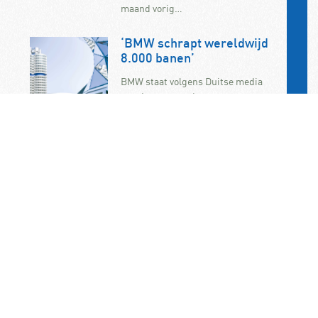
maand vorig…
‘BMW schrapt wereldwijd
8.000 banen’
BMW staat volgens Duitse media
aan de vooravond van een grote
reorganisatie. De autofabrikant zou
de komende anderhalf jaar
wereldwijd…