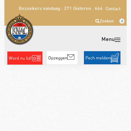
Bezoekers vandaag : 271
Gisteren : 664
Contact
Zoeken
0
Opzeggen
Pech melden
Word nu lid!