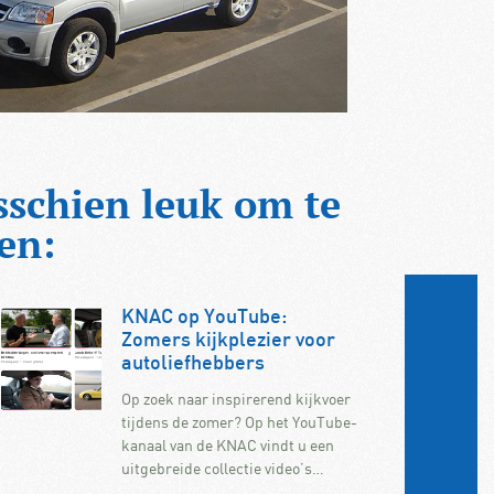
sschien leuk om te
en:
KNAC op YouTube:
Zomers kijkplezier voor
autoliefhebbers
Op zoek naar inspirerend kijkvoer
tijdens de zomer? Op het YouTube-
kanaal van de KNAC vindt u een
uitgebreide collectie video’s…