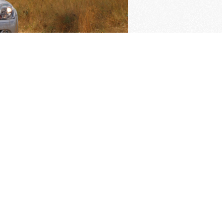
ngrijkste pagina's
imer verzekering
Oldtimer verzekering
rden van de KNAC
Pech melden