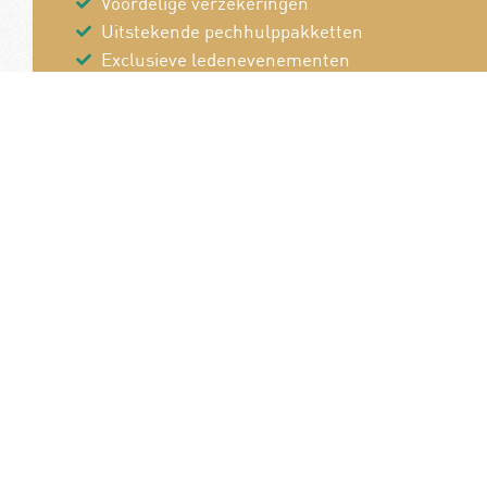
Voordelige verzekeringen
Uitstekende pechhulppakketten
Exclusieve ledenevenementen
8 x per jaar het magazine 'De Auto'
Word nu lid!
Van en voor de
B
autoliefhebber!
P
Pe