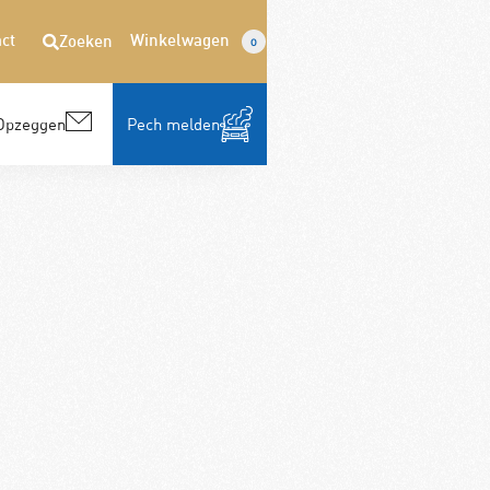
ct
Winkelwagen
Zoeken
0
Opzeggen
Pech melden