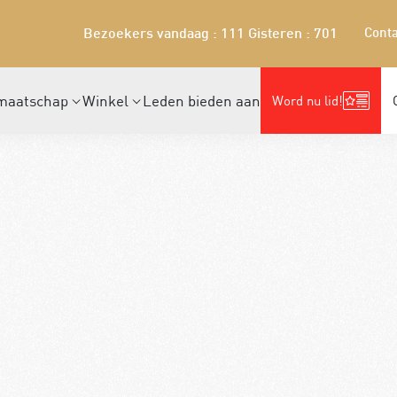
Conta
Bezoekers vandaag : 111
Gisteren : 701
maatschap
Winkel
Leden bieden aan
Word nu lid!