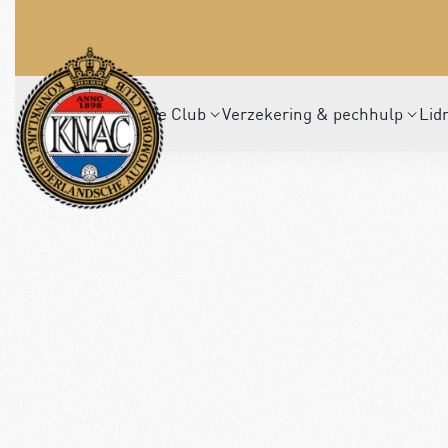
De Club
Verzekering & pechhulp
Lid