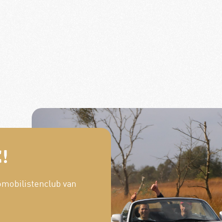
!
omobilistenclub van