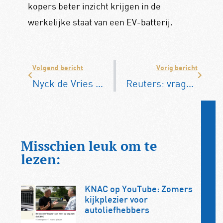
kopers beter inzicht krijgen in de
werkelijke staat van een EV-batterij.
Volgend bericht
Vorig bericht
Nyck de Vries schrijft geschiedenis met winst in 24 Uur van Le Mans
Reuters: vragen over veiligheidsclaims Tesla bij toelating zelfrijdend systeem
Misschien leuk om te
lezen:
KNAC op YouTube: Zomers
kijkplezier voor
autoliefhebbers