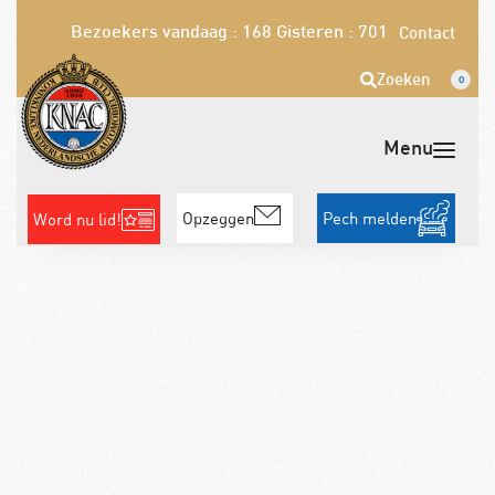
Bezoekers vandaag : 168
Gisteren : 701
Contact
Zoeken
0
Opzeggen
Pech melden
Word nu lid!