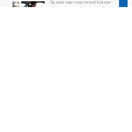
Op zoek naar inspirerend kijkvoer
tijdens de zomer? Op het YouTube-
kanaal van de KNAC vindt u een
uitgebreide collectie video’s…
Frankrijk wil jonge
bestuurders uit snelle
auto’s weren
Frankrijk wil beginnende
automobilisten verbieden om in
krachtige auto’s te rijden. De
maatregel maakt deel uit van de
onlangs aangenomen…
KNAC Algemene Leden
Vergadering op 7
november op het
ANWB/KNAC-
hoofdkantoor in Den Haag
De jaarlijkse ALV van de KNAC vindt