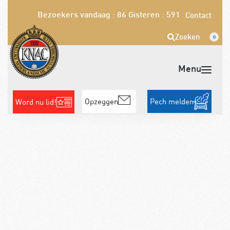
Bezoekers vandaag : 86
Gisteren : 591
Contact
Zoeken
0
Opzeggen
Pech melden
Word nu lid!