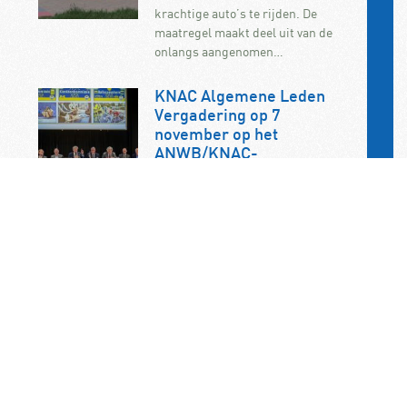
krachtige auto’s te rijden. De
maatregel maakt deel uit van de
onlangs aangenomen…
KNAC Algemene Leden
Vergadering op 7
november op het
ANWB/KNAC-
hoofdkantoor in Den Haag
De jaarlijkse ALV van de KNAC vindt
dit jaar plaats op zaterdag 7
november. U bent als KNAC-lid dan
van…