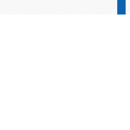
Word lid van de KNAC!
Het lidmaatschap van de KNAC – de
oudste automobilistenclub van