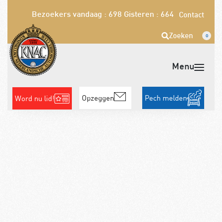
Bezoekers vandaag : 698
Gisteren : 664
Contact
Zoeken
0
Opzeggen
Pech melden
Word nu lid!