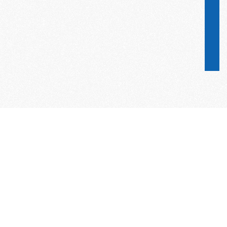
Word lid van de KNAC!
Het lidmaatschap van de KNAC – de