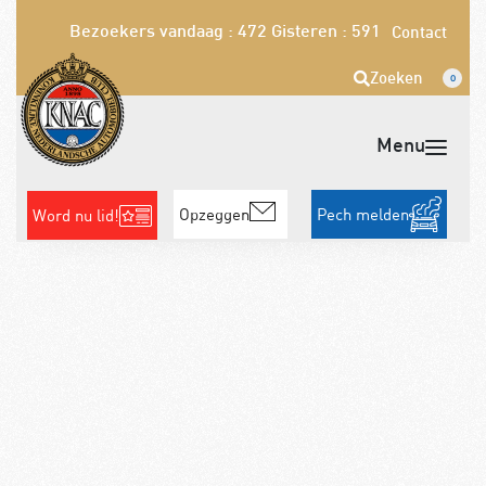
Bezoekers vandaag : 472
Gisteren : 591
Contact
Zoeken
0
Opzeggen
Pech melden
Word nu lid!