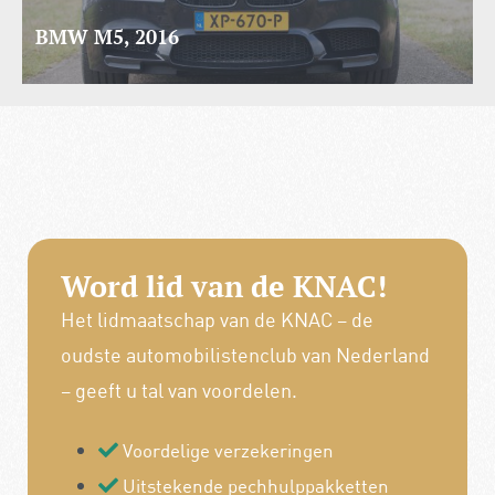
BMW M5, 2016
Word lid van de KNAC!
Het lidmaatschap van de KNAC – de
oudste automobilistenclub van Nederland
– geeft u tal van voordelen.
Voordelige verzekeringen
Uitstekende pechhulppakketten