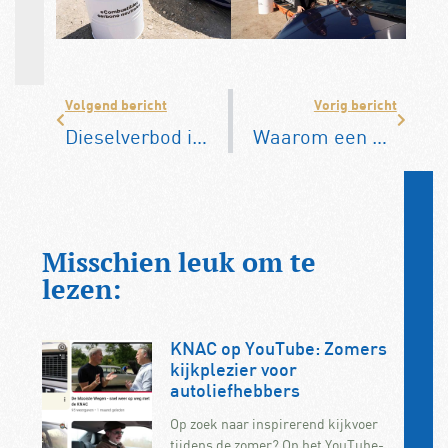
Volgend bericht
Vorig bericht
Dieselverbod in Antwerpen en Gent in 2031
Waarom een Ferrari vaak rood is…
Misschien leuk om te
lezen:
KNAC op YouTube: Zomers
kijkplezier voor
autoliefhebbers
Op zoek naar inspirerend kijkvoer
tijdens de zomer? Op het YouTube-