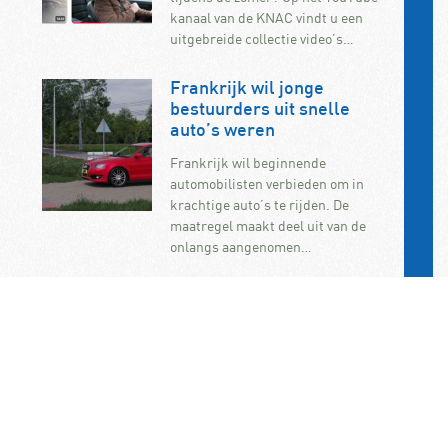
kanaal van de KNAC vindt u een
uitgebreide collectie video’s…
Frankrijk wil jonge
bestuurders uit snelle
auto’s weren
Frankrijk wil beginnende
automobilisten verbieden om in
krachtige auto’s te rijden. De
maatregel maakt deel uit van de
onlangs aangenomen…
KNAC Algemene Leden
Vergadering op 7
november op het
ANWB/KNAC-
hoofdkantoor in Den Haag
De jaarlijkse ALV van de KNAC vindt
dit jaar plaats op zaterdag 7