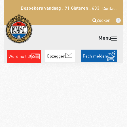
Bezoekers vandaag : 91
Gisteren : 633
Contact
Zoeken
0
Opzeggen
Pech melden
Word nu lid!