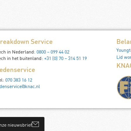
Normale prijs
€
17,50
Leden prijs
€
15,00
an winkelwagen
Toevoegen aan winkelwagen
reakdown Service
Bela
Youngt
ech in Nederland:
0800 – 099 44 02
Lid wo
ch in het buitenland:
+31 (0) 70 – 314 51 19
KNAC
edenservice
el:
070 383 16 12
denservice@knac.nl
onze nieuwsbrief