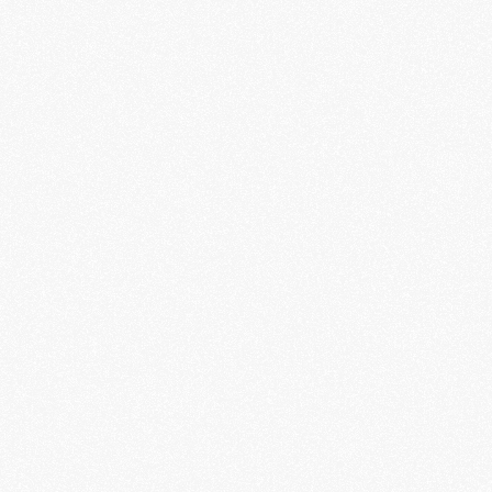
waterstof
Verder vooruit: de toekomst 
js
€
9,95
mobiliteit
€
5,00