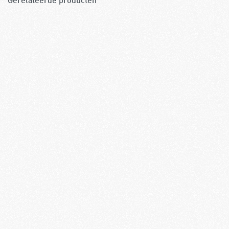
Gerelateerde producten
Touren langs de Vestingstedenroute
Op weg met 
Normale pri
Utrecht
Leden prijs