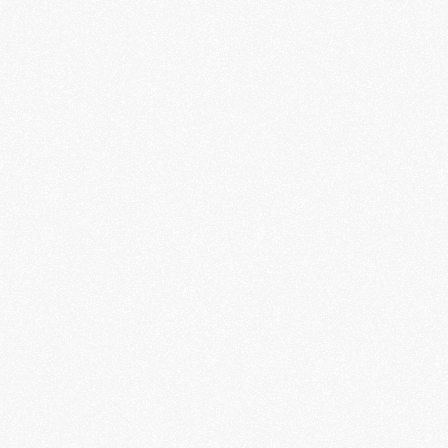
van
Alle auto’s 2026 (uitverkocht)
Normale prijs
€
16,50
Leden prijs
€
15,50