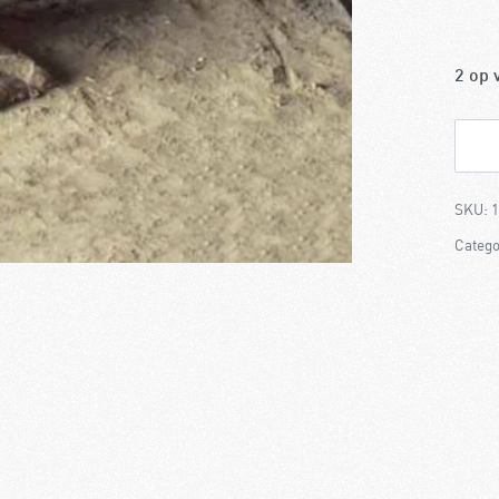
2 op 
1
Catego