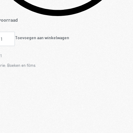
voorraad
Toevoegen aan winkelwagen
1
rie:
Boeken en films