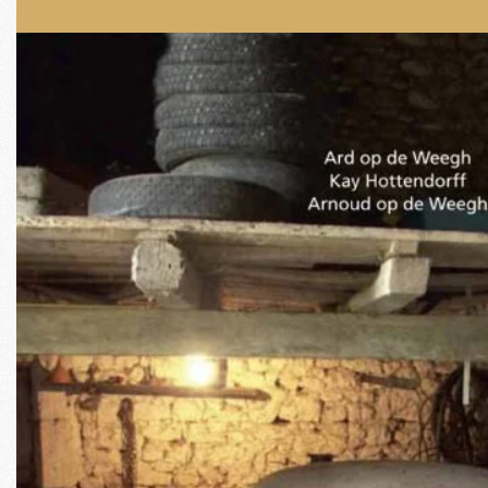
De Club
Verzekering & pechhulp
Lid