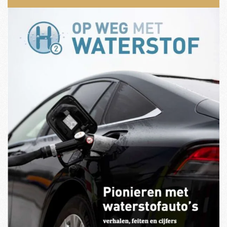
Bezoekers vandaag : 322
Gisteren : 701
Contact
Zoeken
0
Opzeggen
Pech melden
Word nu lid!