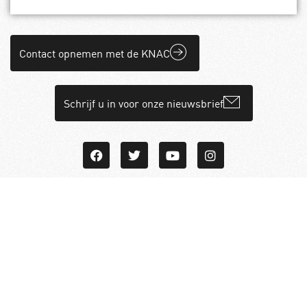
Contact opnemen met de KNAC
Schrijf u in voor onze nieuwsbrief
Algemene Voorwaarden
Disclaimer
Privacy Statement