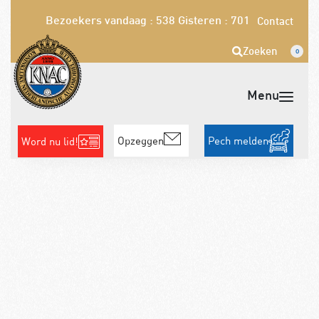
Bezoekers vandaag : 538
Gisteren : 701
Contact
Zoeken
0
Opzeggen
Pech melden
Word nu lid!