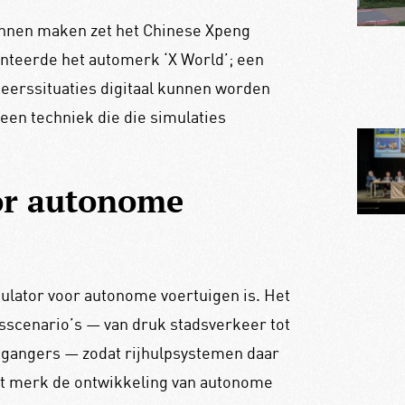
kunnen maken zet het Chinese Xpeng
enteerde het automerk ‘X World’; een
erssituaties digitaal kunnen worden
een techniek die die simulaties
or autonome
ulator voor autonome voertuigen is. Het
scenario’s — van druk stadsverkeer tot
tgangers — zodat rijhulpsystemen daar
et merk de ontwikkeling van autonome