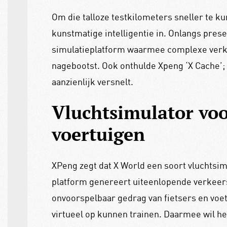
Om die talloze testkilometers sneller te 
kunstmatige intelligentie in. Onlangs pres
simulatieplatform waarmee complexe verke
nagebootst. Ook onthulde Xpeng ‘X Cache’; 
aanzienlijk versnelt.
Vluchtsimulator vo
voertuigen
XPeng zegt dat X World een soort vluchtsim
platform genereert uiteenlopende verkeers
onvoorspelbaar gedrag van fietsers en voe
virtueel op kunnen trainen. Daarmee wil h