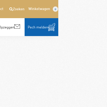
ct
Winkelwagen
Zoeken
0
Opzeggen
Pech melden