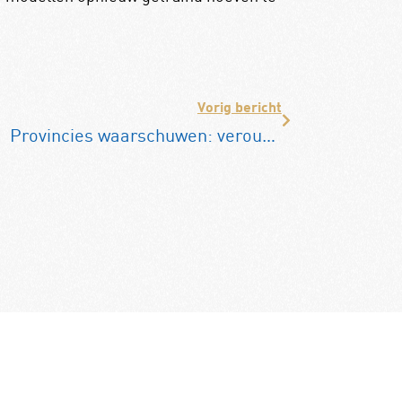
Vorig bericht
Provincies waarschuwen: verouderde infrastructuur dreigt vast te lopen zonder extra miljarden