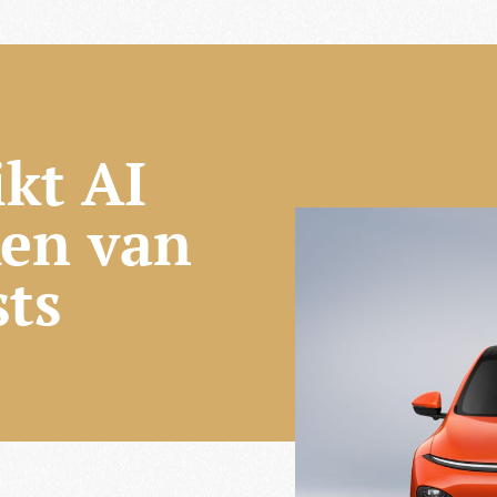
kt AI
ken van
sts