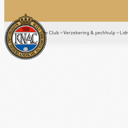
De Club
Verzekering & pechhulp
Lid