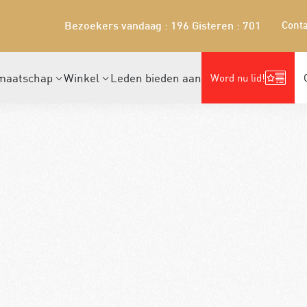
Conta
Bezoekers vandaag : 196
Gisteren : 701
maatschap
Winkel
Leden bieden aan
Word nu lid!