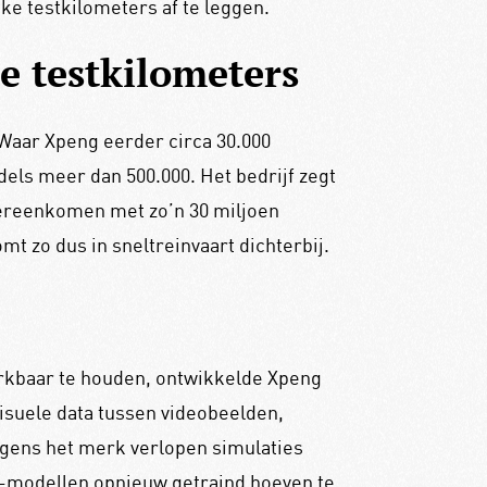
ke testkilometers af te leggen.
e testkilometers
 Waar Xpeng eerder circa 30.000
dels meer dan 500.000. Het bedrijf zegt
overeenkomen met zo’n 30 miljoen
t zo dus in sneltreinvaart dichterbij.
rkbaar te houden, ontwikkelde Xpeng
isuele data tussen videobeelden,
gens het merk verlopen simulaties
AI-modellen opnieuw getraind hoeven te