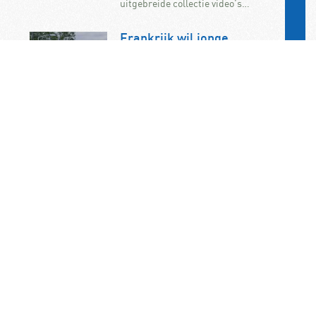
uitgebreide collectie video’s…
Frankrijk wil jonge
bestuurders uit snelle
auto’s weren
Frankrijk wil beginnende
automobilisten verbieden om in
krachtige auto’s te rijden. De
maatregel maakt deel uit van de
onlangs aangenomen…
KNAC Algemene Leden
Vergadering op 7
november op het
ANWB/KNAC-
hoofdkantoor in Den Haag
De jaarlijkse ALV van de KNAC vindt
dit jaar plaats op zaterdag 7
november. U bent als KNAC-lid dan
van…