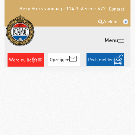
Bezoekers vandaag : 114
Gisteren : 672
Contact
Zoeken
0
Opzeggen
Pech melden
Word nu lid!