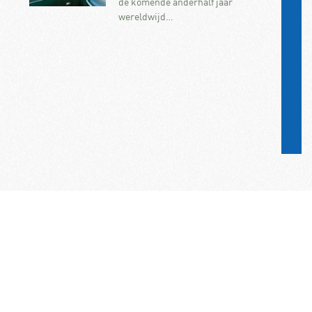
de komende anderhalf jaar
wereldwijd…