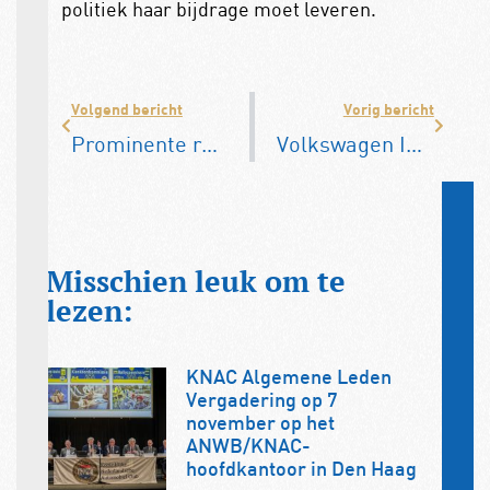
politiek haar bijdrage moet leveren.
Volgend bericht
Vorig bericht
Prominente rol voor DAF Museum op Koningsdag
Volkswagen ID.4 ‘World Car of the Year 2021’
Misschien leuk om te
lezen:
KNAC Algemene Leden
Vergadering op 7
november op het
ANWB/KNAC-
hoofdkantoor in Den Haag