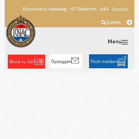
Bezoekers vandaag : 87
Gisteren : 664
Contact
Zoeken
0
Opzeggen
Pech melden
Word nu lid!