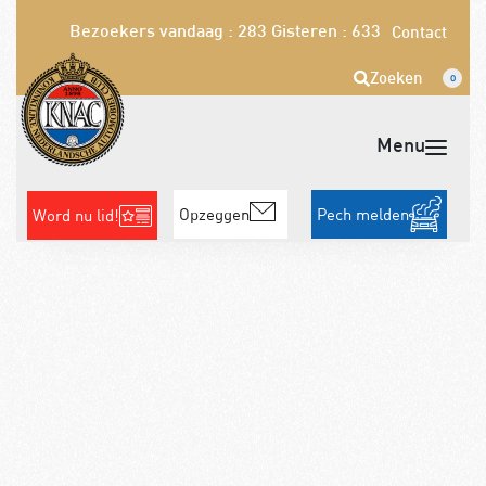
Bezoekers vandaag : 283
Gisteren : 633
Contact
Zoeken
0
Opzeggen
Pech melden
Word nu lid!