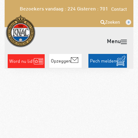
Bezoekers vandaag : 224
Gisteren : 701
Contact
Zoeken
0
Opzeggen
Pech melden
Word nu lid!