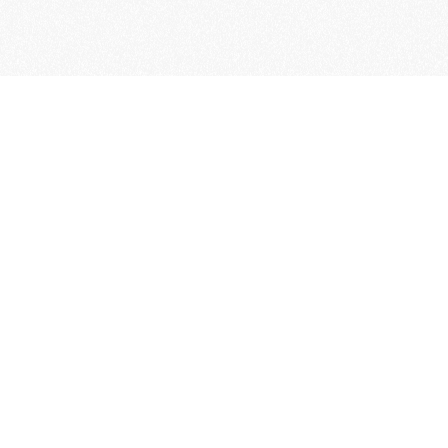
Word lid van de KNAC!
Het lidmaatschap van de KNAC – de
oudste automobilistenclub van
Nederland – geeft u tal van voordelen.
Voordelige verzekeringen
Uitstekende pechhulppakketten
Exclusieve ledenevenementen
8 x per jaar het magazine 'De Auto'