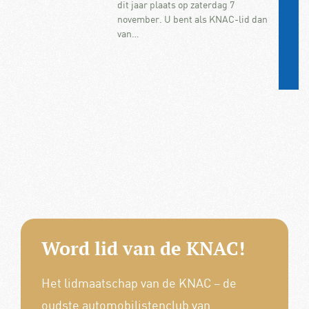
dit jaar plaats op zaterdag 7
november. U bent als KNAC-lid dan
van…
Word lid van de KNAC!
Het lidmaatschap van de KNAC – de
oudste automobilistenclub van