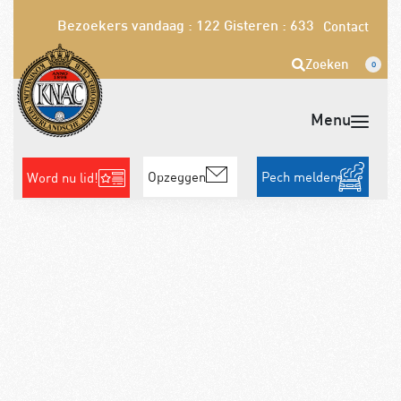
Bezoekers vandaag : 122
Gisteren : 633
Contact
Zoeken
0
Opzeggen
Pech melden
Word nu lid!