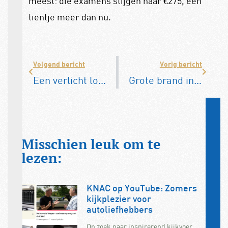
meest: die examens stijgen naar €275, een
tientje meer dan nu.
Volgend bericht
Vorig bericht
Een verlicht logo: mag dat eigenlijk wel?
Grote brand in parkeergarage Nike-hoofdkantoor door hybride auto
Misschien leuk om te
lezen:
KNAC op YouTube: Zomers
kijkplezier voor
autoliefhebbers
Op zoek naar inspirerend kijkvoer