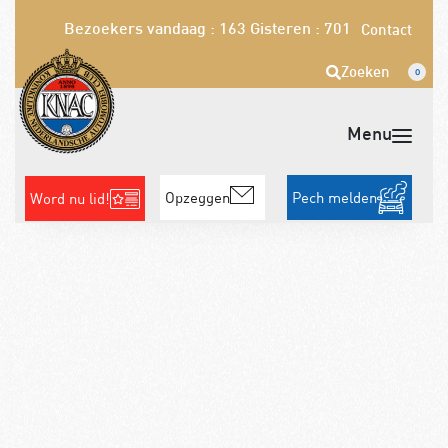
Bezoekers vandaag : 163
Gisteren : 701
Contact
Zoeken
0
Opzeggen
Pech melden
Word nu lid!