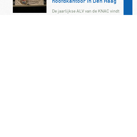
hoofdkantoor in Den Haag
De jaarlijkse ALV van de KNAC vindt
dit jaar plaats op zaterdag 7
november. U bent als KNAC-lid dan
van…