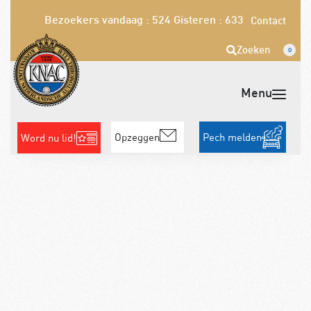
Bezoekers vandaag : 524
Gisteren : 633
Contact
Zoeken
0
Opzeggen
Pech melden
Word nu lid!