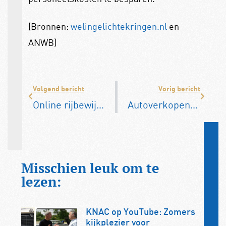
(Bronnen:
welingelichtekringen.nl
en
ANWB)
Volgend bericht
Vorig bericht
Online rijbewijs verlengen kan in driekwart gemeenten
Autoverkopen blijven groeien, 42% meer in mei
Misschien leuk om te
lezen:
KNAC op YouTube: Zomers
kijkplezier voor