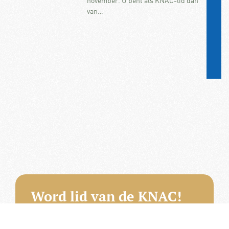
november. U bent als KNAC-lid dan
van…
Word lid van de KNAC!
Het lidmaatschap van de KNAC – de