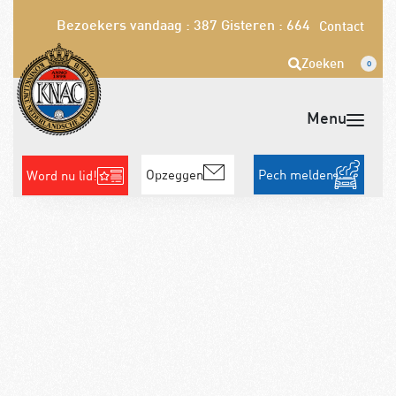
Bezoekers vandaag : 387
Gisteren : 664
Contact
Zoeken
0
Opzeggen
Pech melden
Word nu lid!