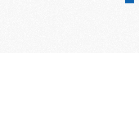
Word lid van de KNAC!
Het lidmaatschap van de KNAC – de
oudste automobilistenclub van
Nederland – geeft u tal van voordelen.
Voordelige verzekeringen
Uitstekende pechhulppakketten