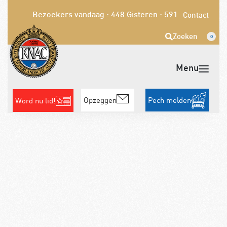
Bezoekers vandaag : 448
Gisteren : 591
Contact
Zoeken
0
Opzeggen
Pech melden
Word nu lid!