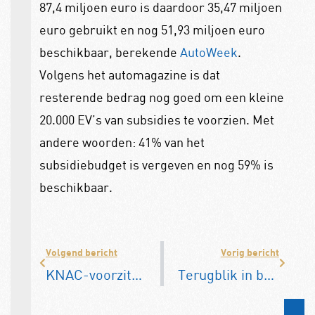
87,4 miljoen euro is daardoor 35,47 miljoen
euro gebruikt en nog 51,93 miljoen euro
beschikbaar, berekende
AutoWeek
.
Volgens het automagazine is dat
resterende bedrag nog goed om een kleine
20.000 EV’s van subsidies te voorzien. Met
andere woorden: 41% van het
subsidiebudget is vergeven en nog 59% is
beschikbaar.
Volgend bericht
Vorig bericht
KNAC-voorzitter Wouter Kolff wordt nieuwe Commissaris van de Koning in Zuid-Holland
Terugblik in beeld: KNAC Taxatiedag bij Prins Classics in Nunspeet