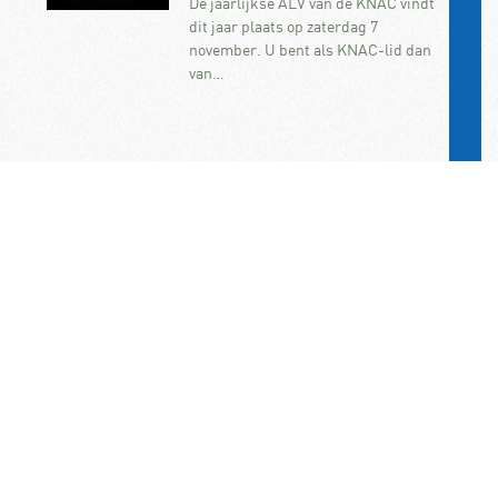
De jaarlijkse ALV van de KNAC vindt
dit jaar plaats op zaterdag 7
november. U bent als KNAC-lid dan
van…