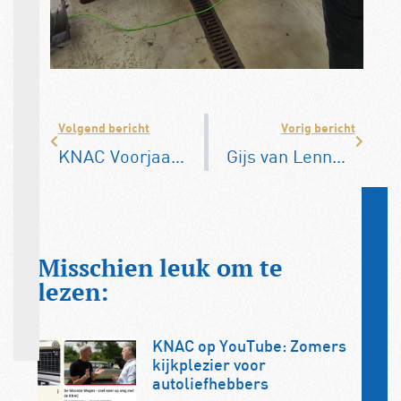
Volgend bericht
Vorig bericht
KNAC Voorjaarsrit 2026: 18 april (laatste plekken)
Gijs van Lennep Legend dit jaar al op 14 juni
Misschien leuk om te
lezen:
KNAC op YouTube: Zomers
kijkplezier voor
autoliefhebbers