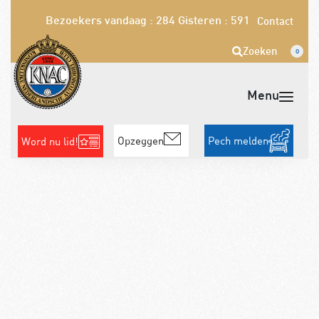
Bezoekers vandaag : 284
Gisteren : 591
Contact
Zoeken
0
Opzeggen
Pech melden
Word nu lid!