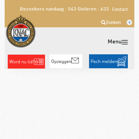
Bezoekers vandaag : 543
Gisteren : 633
Contact
Zoeken
0
Opzeggen
Pech melden
Word nu lid!