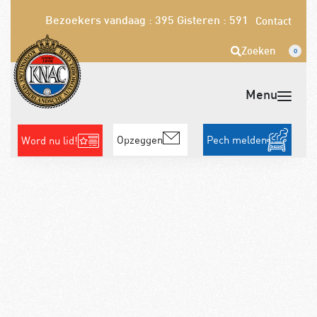
Bezoekers vandaag : 395
Gisteren : 591
Contact
Zoeken
0
Opzeggen
Pech melden
Word nu lid!