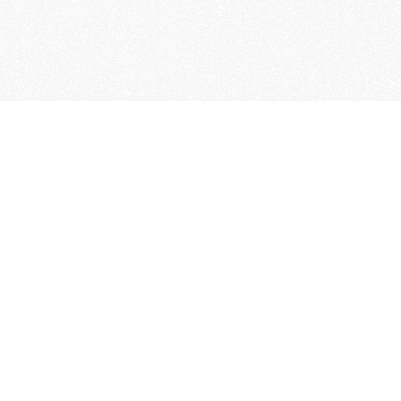
Word lid van de KNAC!
Het lidmaatschap van de KNAC – de
oudste automobilistenclub van
Nederland – geeft u tal van voordelen.
Voordelige verzekeringen
Uitstekende pechhulppakketten
Exclusieve ledenevenementen