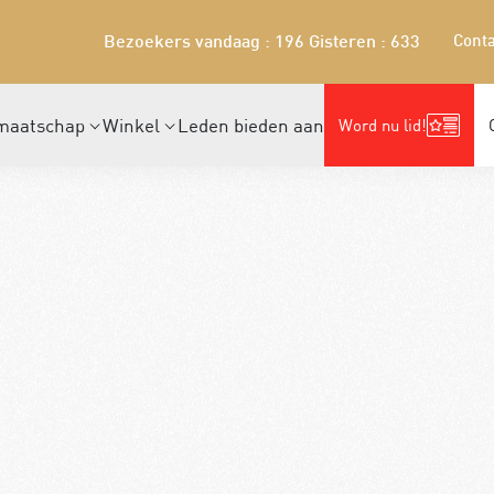
Conta
Bezoekers vandaag : 196
Gisteren : 633
maatschap
Winkel
Leden bieden aan
Word nu lid!