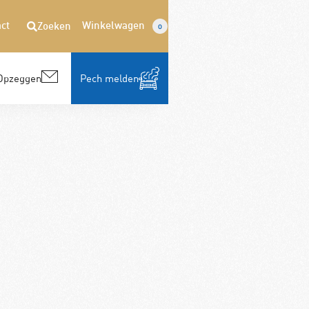
ct
Winkelwagen
Zoeken
0
Opzeggen
Pech melden