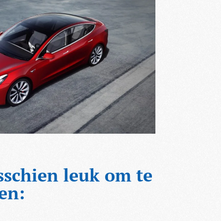
sschien leuk om te
en: