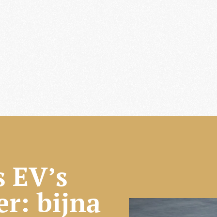
 EV’s
r: bijna