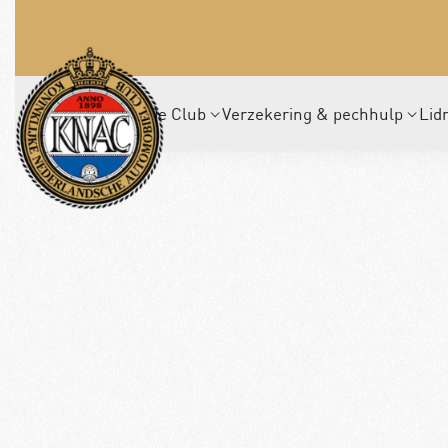
De Club
Verzekering & pechhulp
Lid