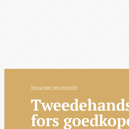
Terug naar het overzicht
Tweedehands
fors goedkope