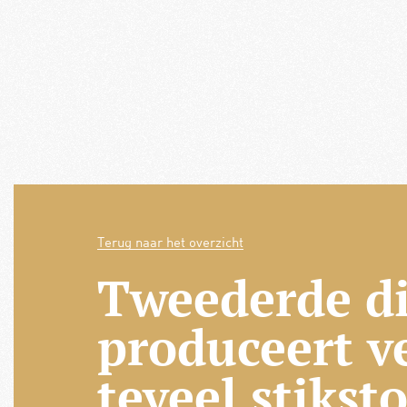
Terug naar het overzicht
Tweederde di
produceert v
teveel stikst