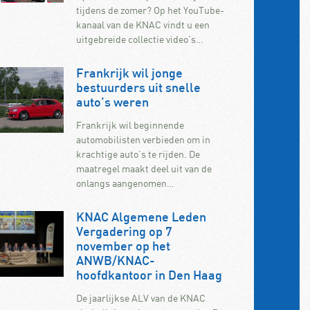
tijdens de zomer? Op het YouTube-
kanaal van de KNAC vindt u een
uitgebreide collectie video’s…
Frankrijk wil jonge
bestuurders uit snelle
auto’s weren
Frankrijk wil beginnende
automobilisten verbieden om in
krachtige auto’s te rijden. De
maatregel maakt deel uit van de
onlangs aangenomen…
KNAC Algemene Leden
Vergadering op 7
november op het
ANWB/KNAC-
hoofdkantoor in Den Haag
De jaarlijkse ALV van de KNAC