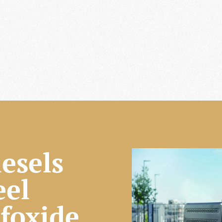
esels
eel
ofoxide