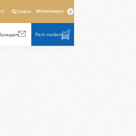
ct
Winkelwagen
Zoeken
0
Opzeggen
Pech melden