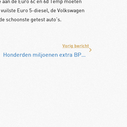
ie aan de Euro 6c en 6d Temp moeten
 vuilste Euro 5-diesel, de Volkswagen
de schoonste getest auto’s.
Vorig bericht
Honderden miljoenen extra BPM geïnd door WLTP-norm