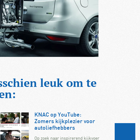
sschien leuk om te
en:
KNAC op YouTube:
Zomers kijkplezier voor
autoliefhebbers
Op zoek naar inspirerend kijkvoer