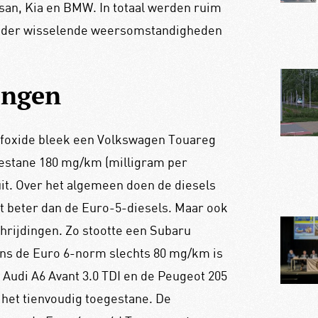
san, Kia en BMW. In totaal werden ruim
k onder wisselende weersomstandigheden
ingen
tofoxide bleek een Volkswagen Touareg
oegestane 180 mg/km (milligram per
it. Over het algemeen doen de diesels
 beter dan de Euro-5-diesels. Maar ook
chrijdingen. Zo stootte een Subaru
gens de Euro 6-norm slechts 80 mg/km is
, Audi A6 Avant 3.0 TDI en de Peugeot 205
het tienvoudig toegestane. De