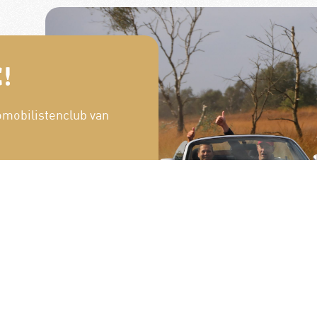
!
omobilistenclub van