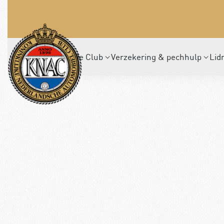
De Club
Verzekering & pechhulp
Lid