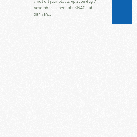
vindt dit jaar plaats op zaterdag 7
november. U bent als KNAC-lid
dan van…