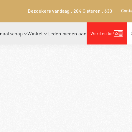
Conta
Bezoekers vandaag : 284
Gisteren : 633
maatschap
Winkel
Leden bieden aan
Word nu lid!