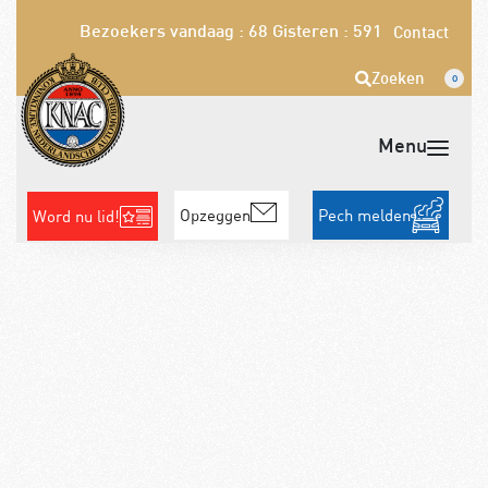
Bezoekers vandaag : 68
Gisteren : 591
Contact
Zoeken
0
Opzeggen
Pech melden
Word nu lid!