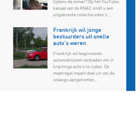
tijdens de zomer? Op het YouTube-
kanaal van de KNAC vindt u een
uitgebreide collectie video’s…
Frankrijk wil jonge
bestuurders uit snelle
auto’s weren
Frankrijk wil beginnende
automobilisten verbieden om in
krachtige auto’s te rijden. De
maatregel maakt deel uit van de
onlangs aangenomen…
KNAC Algemene Leden
Vergadering op 7
november op het
ANWB/KNAC-
hoofdkantoor in Den Haag
De jaarlijkse ALV van de KNAC vindt
dit jaar plaats op zaterdag 7