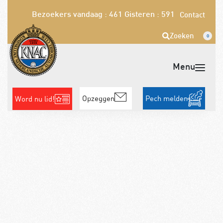
Bezoekers vandaag : 461
Gisteren : 591
Contact
Zoeken
0
Opzeggen
Pech melden
Word nu lid!