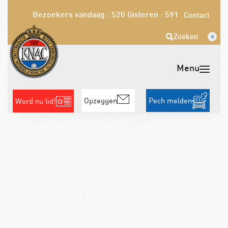
Bezoekers vandaag : 520
Gisteren : 591
Contact
Zoeken
0
Opzeggen
Pech melden
Word nu lid!