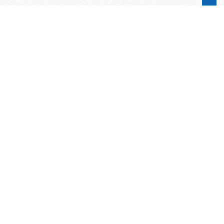
Word lid van de KNAC!
Het lidmaatschap van de KNAC – de
oudste automobilistenclub van
Nederland – geeft u tal van voordelen.
Voordelige verzekeringen
Uitstekende pechhulppakketten