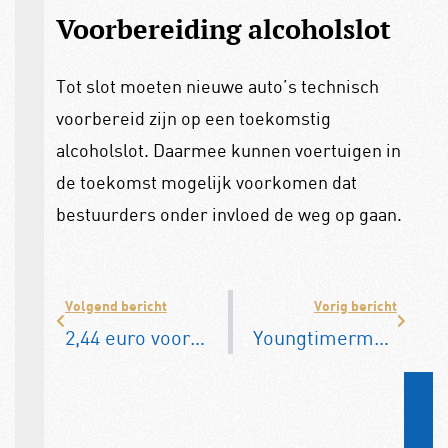
Voorbereiding alcoholslot
Tot slot moeten nieuwe auto’s technisch
voorbereid zijn op een toekomstig
alcoholslot. Daarmee kunnen voertuigen in
de toekomst mogelijk voorkomen dat
bestuurders onder invloed de weg op gaan.
Volgend bericht
Vorig bericht
2,44 euro voor een liter benzine: waarom dalen de brandstofprijzen niet sneller?
Youngtimermarkt stort in: rijders kiezen massaal voor nóg oudere auto’s