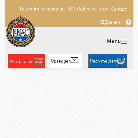
Bezoekers vandaag : 392
Gisteren : 664
Contact
Zoeken
0
Opzeggen
Pech melden
Word nu lid!