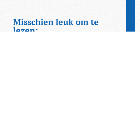
Misschien leuk om te
lezen:
KNAC op YouTube: Zomers
kijkplezier voor
autoliefhebbers
Op zoek naar inspirerend kijkvoer
tijdens de zomer? Op het YouTube-
kanaal van de KNAC vindt u een
uitgebreide collectie video’s…
Frankrijk wil jonge
bestuurders uit snelle
auto’s weren
Frankrijk wil beginnende
automobilisten verbieden om in