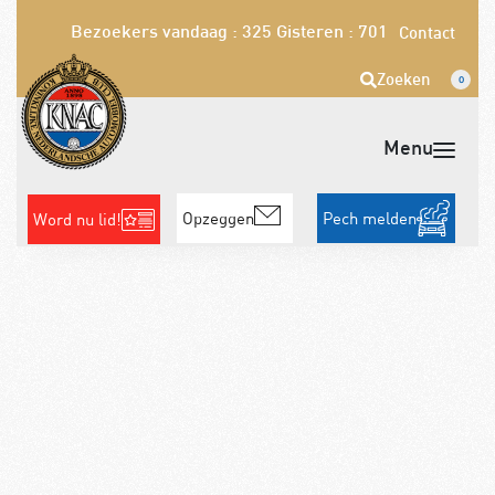
Bezoekers vandaag : 325
Gisteren : 701
Contact
Zoeken
0
Opzeggen
Pech melden
Word nu lid!