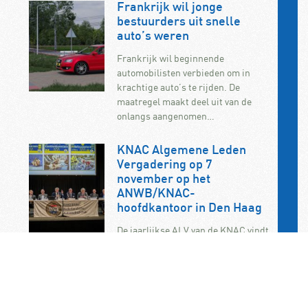
Frankrijk wil jonge
bestuurders uit snelle
auto’s weren
Frankrijk wil beginnende
automobilisten verbieden om in
krachtige auto’s te rijden. De
maatregel maakt deel uit van de
onlangs aangenomen…
KNAC Algemene Leden
Vergadering op 7
november op het
ANWB/KNAC-
hoofdkantoor in Den Haag
De jaarlijkse ALV van de KNAC vindt
dit jaar plaats op zaterdag 7
november. U bent als KNAC-lid dan
van…