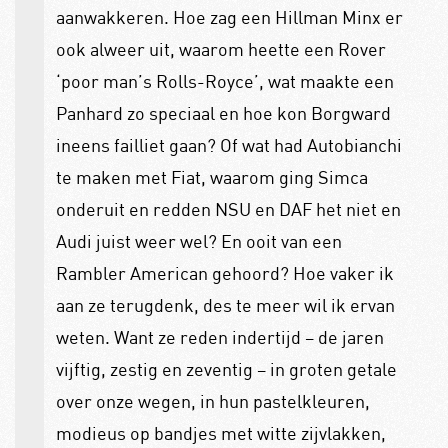
aanwakkeren. Hoe zag een Hillman Minx er
ook alweer uit, waarom heette een Rover
‘poor man’s Rolls-Royce’, wat maakte een
Panhard zo speciaal en hoe kon Borgward
ineens failliet gaan? Of wat had Autobianchi
te maken met Fiat, waarom ging Simca
onderuit en redden NSU en DAF het niet en
Audi juist weer wel? En ooit van een
Rambler American gehoord? Hoe vaker ik
aan ze terugdenk, des te meer wil ik ervan
weten. Want ze reden indertijd – de jaren
vijftig, zestig en zeventig – in groten getale
over onze wegen, in hun pastelkleuren,
modieus op bandjes met witte zijvlakken,