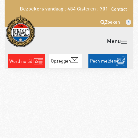
Bezoekers vandaag : 484
Gisteren : 701
Contact
Zoeken
0
Opzeggen
Pech melden
Word nu lid!