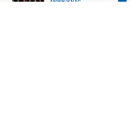
ANWB/KNAC-
hoofdkantoor in Den Haag
De jaarlijkse ALV van de KNAC vindt
dit jaar plaats op zaterdag 7
november. U bent als KNAC-lid dan
van…