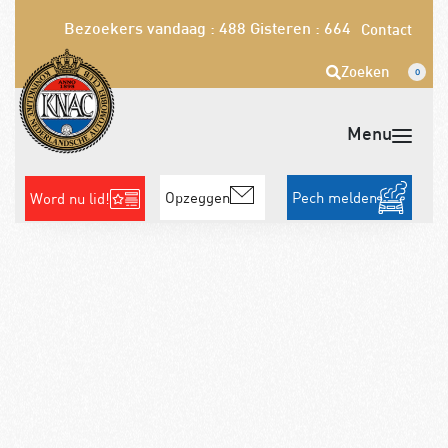
Bezoekers vandaag : 488
Gisteren : 664
Contact
Zoeken
0
Opzeggen
Pech melden
Word nu lid!