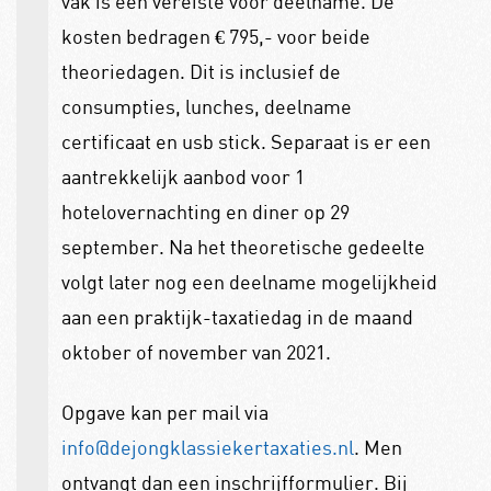
vak is een vereiste voor deelname. De
kosten bedragen € 795,- voor beide
theoriedagen. Dit is inclusief de
consumpties, lunches, deelname
certificaat en usb stick. Separaat is er een
aantrekkelijk aanbod voor 1
hotelovernachting en diner op 29
september.
Na het theoretische gedeelte
volgt later nog een deelname mogelijkheid
aan een praktijk-taxatiedag in de maand
oktober of november van 2021.
Opgave kan per mail via
info@dejongklassiekertaxaties.nl
. Men
ontvangt dan een inschrijfformulier.
Bij