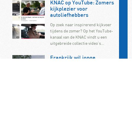
KNAC op YouTube: Zomers
kijkplezier voor
autoliefhebbers
Op zoek naar inspirerend kijkvoer
tijdens de zomer? Op het YouTube-
kanaal van de KNAC vindt u een
uitgebreide collectie video’s…
Frankrijk wil jonge
bestuurders uit snelle
auto’s weren
Frankrijk wil beginnende
automobilisten verbieden om in
krachtige auto’s te rijden. De
maatregel maakt deel uit van de
onlangs aangenomen…
KNAC Algemene Leden
Vergadering op 7
november op het