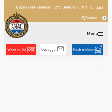
Bezoekers vandaag : 273
Gisteren : 701
Contact
Zoeken
0
Opzeggen
Pech melden
Word nu lid!