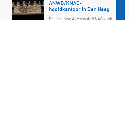
ANWB/KNAC-
hoofdkantoor in Den Haag
De jaarlijkse ALV van de KNAC vindt
dit jaar plaats op zaterdag 7
november. U bent als KNAC-lid dan
van…