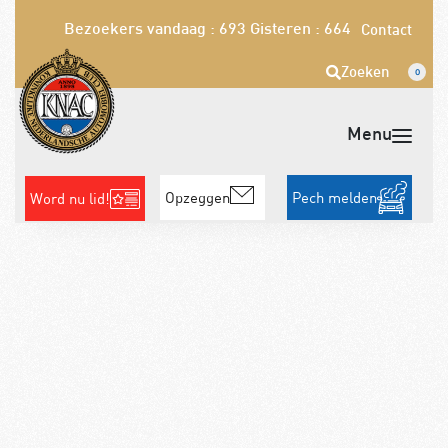
Bezoekers vandaag : 693
Gisteren : 664
Contact
Zoeken
0
Opzeggen
Pech melden
Word nu lid!