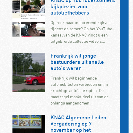
KNAC op YouTube: Zomers
kijkplezier voor
autoliefhebbers
Op zoek naar inspirerend kijkvoer
tijdens de zomer? Op het YouTube-
kanaal van de KNAC vindt u een
uitgebreide collectie video’s…
Frankrijk wil jonge
bestuurders uit snelle
auto’s weren
Frankrijk wil beginnende
automobilisten verbieden om in
krachtige auto’s te rijden. De
maatregel maakt deel uit van de
onlangs aangenomen…
KNAC Algemene Leden
Vergadering op 7
november op het