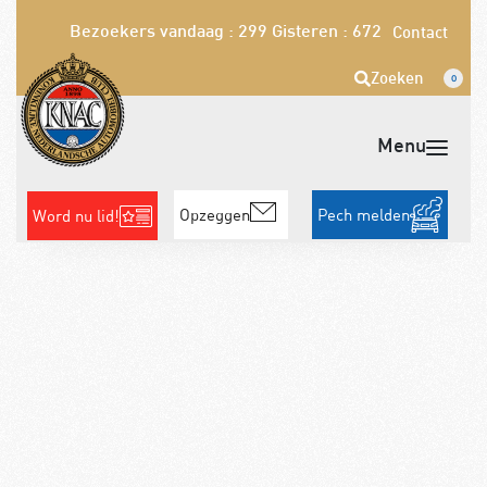
Bezoekers vandaag : 299
Gisteren : 672
Contact
Zoeken
0
Opzeggen
Pech melden
Word nu lid!