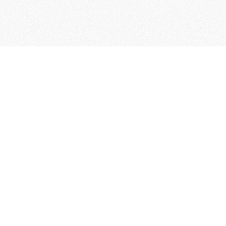
Word lid van de KNAC!
Het lidmaatschap van de KNAC – de
oudste automobilistenclub van
Nederland – geeft u tal van voordelen.
Voordelige verzekeringen
Uitstekende pechhulppakketten
Exclusieve ledenevenementen
8 x per jaar het magazine 'De Auto'
Word nu lid!