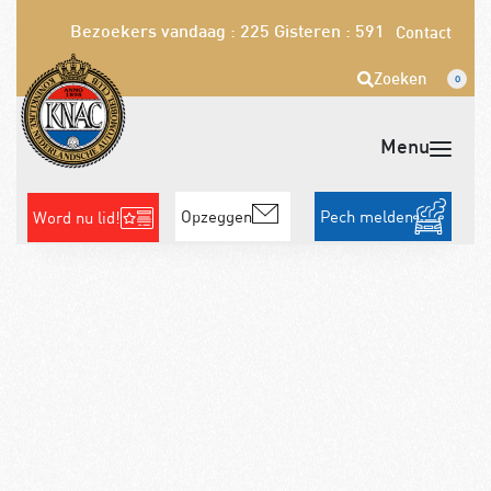
Bezoekers vandaag : 225
Gisteren : 591
Contact
Zoeken
0
Opzeggen
Pech melden
Word nu lid!