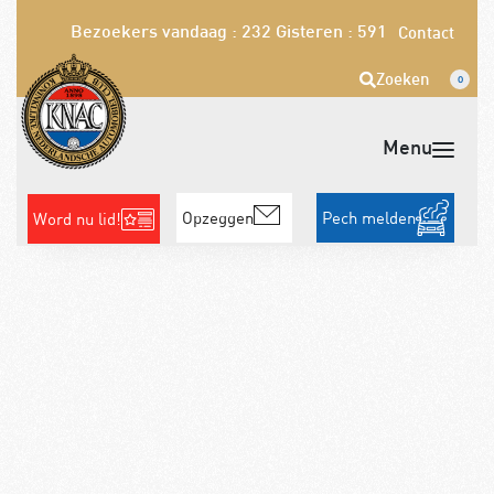
Bezoekers vandaag : 232
Gisteren : 591
Contact
Zoeken
0
Opzeggen
Pech melden
Word nu lid!