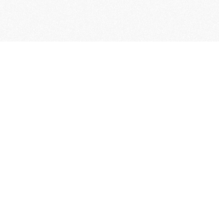
Word lid van de KNAC!
Het lidmaatschap van de KNAC – de
oudste automobilistenclub van
Nederland – geeft u tal van voordelen.
Voordelige verzekeringen
Uitstekende pechhulppakketten
Exclusieve ledenevenementen
8 x per jaar het magazine 'De Auto'
Word nu lid!