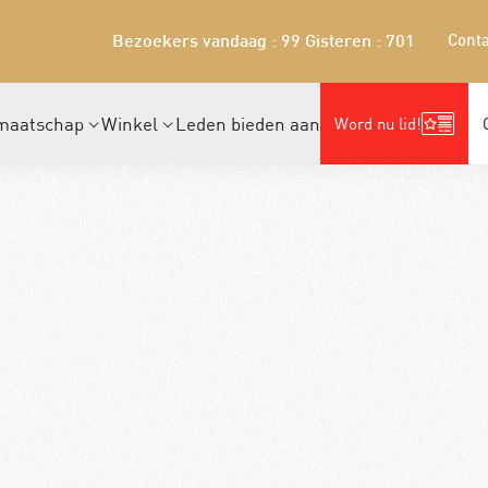
Conta
Bezoekers vandaag : 99
Gisteren : 701
maatschap
Winkel
Leden bieden aan
Word nu lid!