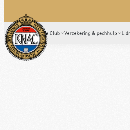
De Club
Verzekering & pechhulp
Lid