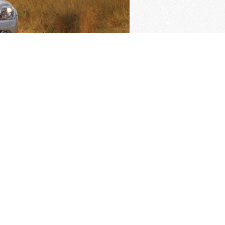
ngrijkste pagina's
imer verzekering
Oldtimer verzekering
rden van de KNAC
Pech melden