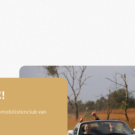
!
omobilistenclub van