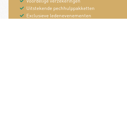
Voordelige verzekeringen
Uitstekende pechhulppakketten
Exclusieve ledenevenementen
8 x per jaar het magazine 'De Auto'
Word nu lid!
Van en voor de
B
autoliefhebber!
P
Pe