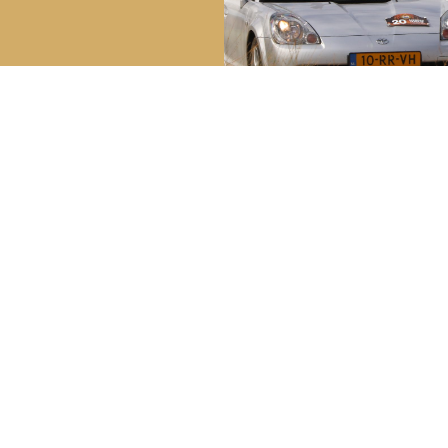
reakdown Service
Bela
Youngt
ech in Nederland:
0800 – 099 44 02
Lid wo
ch in het buitenland:
+31 (0) 70 – 314 51 19