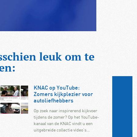
sschien leuk om te
en:
KNAC op YouTube:
Zomers kijkplezier voor
autoliefhebbers
Op zoek naar inspirerend kijkvoer
tijdens de zomer? Op het YouTube-
kanaal van de KNAC vindt u een
uitgebreide collectie video’s…