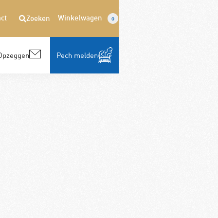
ct
Winkelwagen
Zoeken
0
Opzeggen
Pech melden