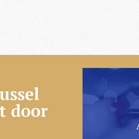
ussel
t door