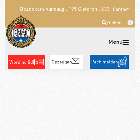
Bezoekers vandaag : 195
Gisteren : 633
Contact
Zoeken
0
Opzeggen
Pech melden
Word nu lid!