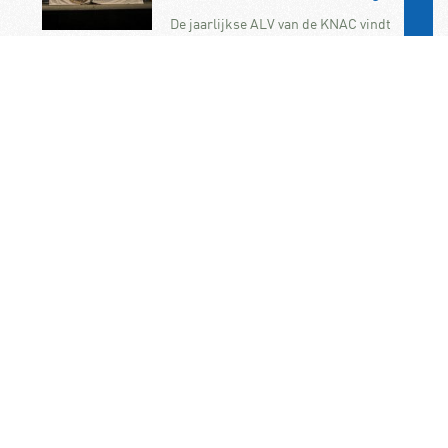
De jaarlijkse ALV van de KNAC vindt
dit jaar plaats op zaterdag 7
november. U bent als KNAC-lid dan
van…