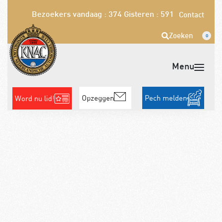
Bezoekers vandaag : 374
Gisteren : 591
Contact
Zoeken
0
Opzeggen
Pech melden
Word nu lid!