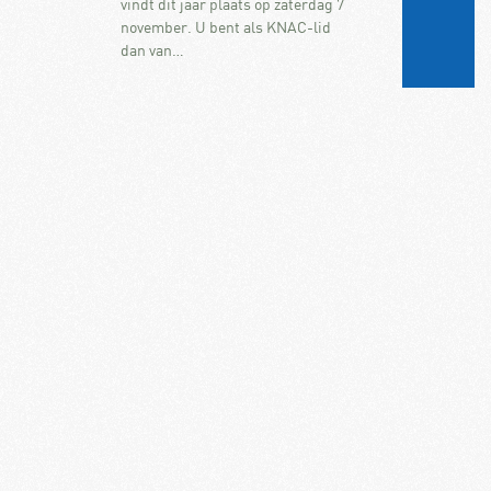
vindt dit jaar plaats op zaterdag 7
november. U bent als KNAC-lid
dan van…