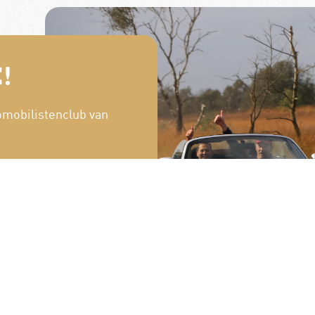
!
omobilistenclub van