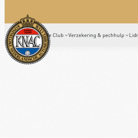
De Club
Verzekering & pechhulp
Lid