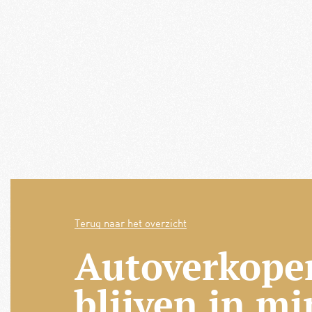
Terug naar het overzicht
Autoverkope
blijven in m