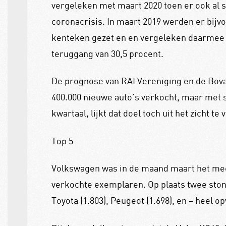
vergeleken met maart 2020 toen er ook al s
coronacrisis. In maart 2019 werden er bijv
kenteken gezet en en vergeleken daarmee d
teruggang van 30,5 procent.
De prognose van RAI Vereniging en de Bovag 
400.000 nieuwe auto’s verkocht, maar met sl
kwartaal, lijkt dat doel toch uit het zicht te
Top 5
Volkswagen was in de maand maart het mee
verkochte exemplaren. Op plaats twee ston
Toyota (1.803), Peugeot (1.698), en – heel o