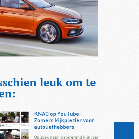
sschien leuk om te
en:
KNAC op YouTube:
Zomers kijkplezier voor
autoliefhebbers
Op zoek naar inspirerend kijkvoer