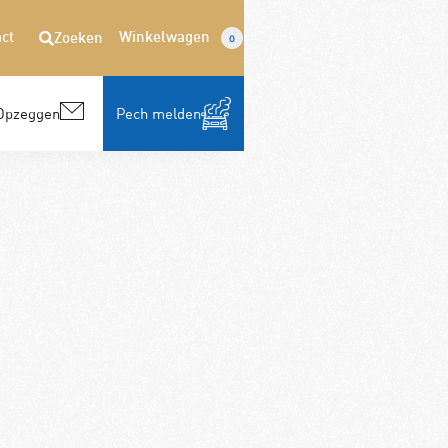
ct
Winkelwagen
Zoeken
0
Opzeggen
Pech melden