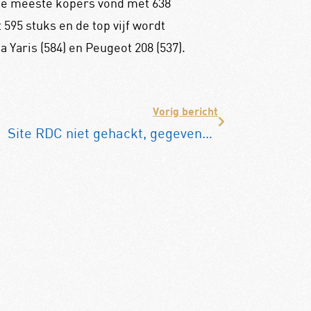
 de meeste kopers vond met 638
95 stuks en de top vijf wordt
 Yaris (584) en Peugeot 208 (537).
Vorig bericht
Site RDC niet gehackt, gegevens wel gestolen