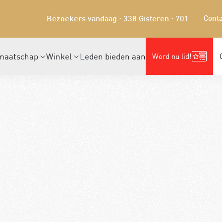
Conta
Bezoekers vandaag : 338
Gisteren : 701
maatschap
Winkel
Leden bieden aan
Word nu lid!