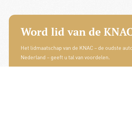
Word lid van de KNAC
Het lidmaatschap van de KNAC – de oudste aut
Nederland – geeft u tal van voordelen.
Voordelige verzekeringen
Uitstekende pechhulppakketten
Exclusieve ledenevenementen
8 x per jaar het magazine 'De Auto'
Word nu lid!