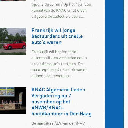
tijdens de zomer? Op het YouTube-
kanaal van de KNAC vindt u een
uitgebreide collectie video’s…
Frankrijk wil jonge
bestuurders uit snelle
auto’s weren
Frankrijk wil beginnende
automobilisten verbieden om in
krachtige auto’s te rijden. De
maatregel maakt deel uit van de
onlangs aangenomen…
KNAC Algemene Leden
Vergadering op 7
november op het
ANWB/KNAC-
hoofdkantoor in Den Haag
De jaarlijkse ALV van de KNAC