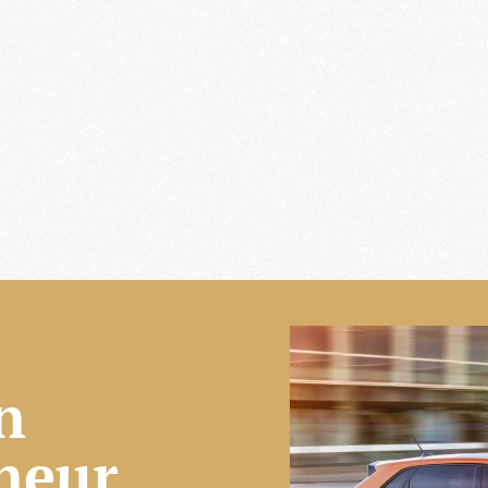
n
ineur