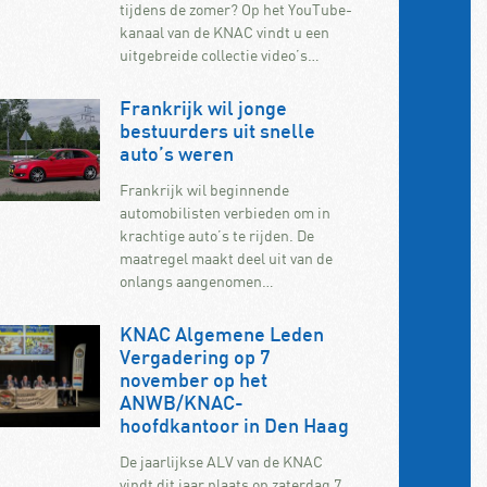
tijdens de zomer? Op het YouTube-
kanaal van de KNAC vindt u een
uitgebreide collectie video’s…
Frankrijk wil jonge
bestuurders uit snelle
auto’s weren
Frankrijk wil beginnende
automobilisten verbieden om in
krachtige auto’s te rijden. De
maatregel maakt deel uit van de
onlangs aangenomen…
KNAC Algemene Leden
Vergadering op 7
november op het
ANWB/KNAC-
hoofdkantoor in Den Haag
De jaarlijkse ALV van de KNAC
vindt dit jaar plaats op zaterdag 7