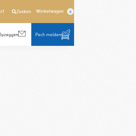
ct
Winkelwagen
Zoeken
0
Opzeggen
Pech melden