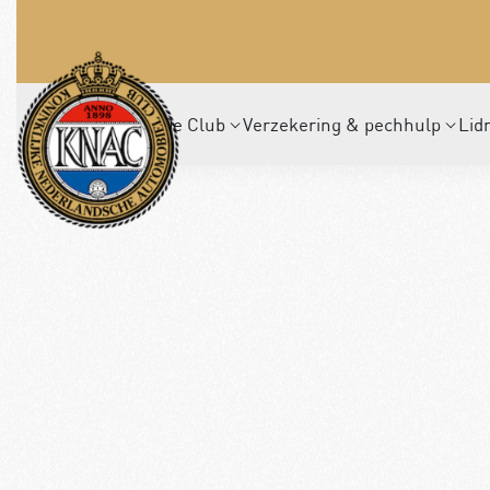
De Club
Verzekering & pechhulp
Lid