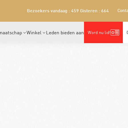
Conta
Bezoekers vandaag : 459
Gisteren : 664
maatschap
Winkel
Leden bieden aan
Word nu lid!