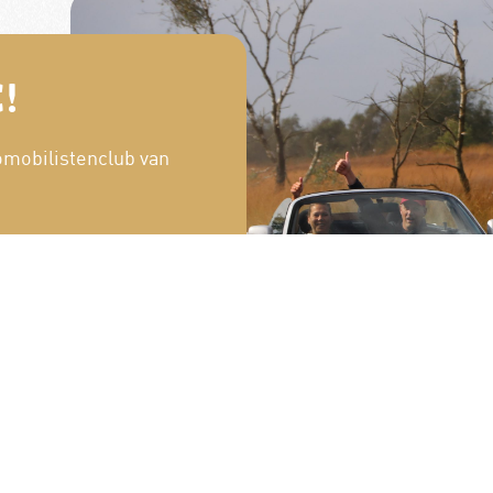
!
omobilistenclub van