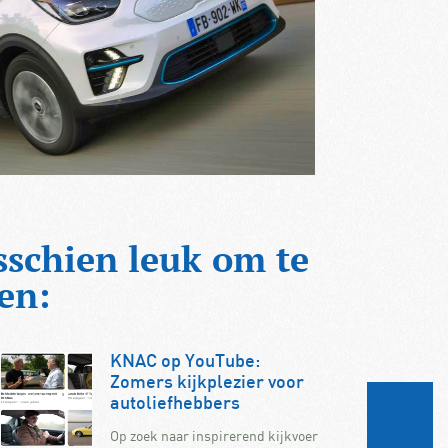
sschien leuk om te
en:
KNAC op YouTube:
Zomers kijkplezier voor
autoliefhebbers
Op zoek naar inspirerend kijkvoer