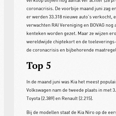
verkoop blijven nog aantal ver achter (28 pro
coronacrisis. De voorbije maand juni zag er 
er werden 33.318 nieuwe auto’s verkocht, e
verwachten RAI Vereniging en BOVAG nog alt
kenteken worden gezet. Maar ze wijzen erop
wereldwijde chiptekort en de toeleverings-
de coronacrisis en bijbehorende maatrege
Top 5
In de maand juni was Kia het meest popula
Volkswagen nam de tweede plaats in met 3.0
Toyota (2.389) en Renault (2.215).
Bij de modellen staat de Kia Niro op de ee