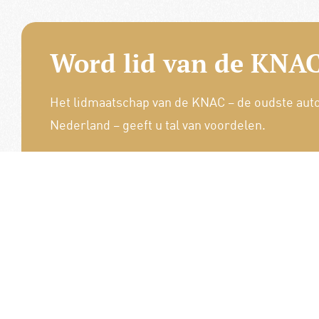
Word lid van de KNAC
Het lidmaatschap van de KNAC – de oudste aut
Nederland – geeft u tal van voordelen.
Voordelige verzekeringen
Uitstekende pechhulppakketten
Exclusieve ledenevenementen
8 x per jaar het magazine 'De Auto'
Word nu lid!