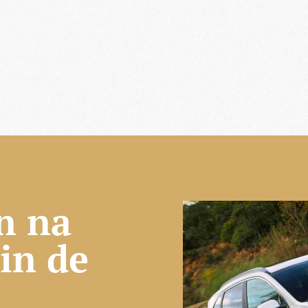
n na
 in de