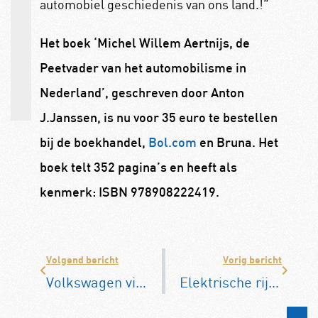
automobiel geschiedenis van ons land.!”
Het boek ‘Michel Willem Aertnijs, de
Peetvader van het automobilisme in
Nederland’, geschreven door Anton
J.Janssen, is nu voor 35 euro te bestellen
bij de boekhandel,
Bol.com
en Bruna. Het
boek telt 352 pagina’s en heeft als
kenmerk: ISBN 978908222419.
Volgend bericht
Vorig bericht
Volkswagen viert 50 Jaar Golf op Wheels Mariënwaerdt (13-15 september)
Elektrische rijders zijn gewaarschuwd: laadpaaltarieven in Europa vallen door blokkeerkosten soms hoog uit