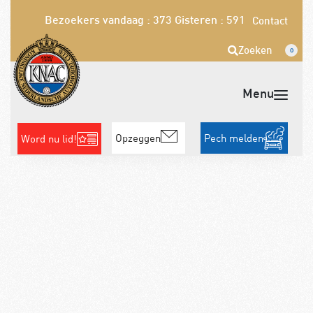
Bezoekers vandaag : 373
Gisteren : 591
Contact
Zoeken
0
Opzeggen
Pech melden
Word nu lid!