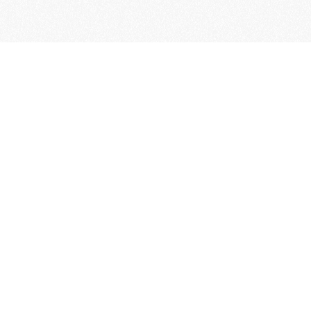
Word lid van de KNAC!
Het lidmaatschap van de KNAC – de
oudste automobilistenclub van
Nederland – geeft u tal van voordelen.
Voordelige verzekeringen
Uitstekende pechhulppakketten
Exclusieve ledenevenementen
8 x per jaar het magazine 'De Auto'