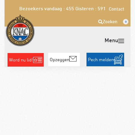
Bezoekers vandaag : 455
Gisteren : 591
Contact
Zoeken
0
Opzeggen
Pech melden
Word nu lid!