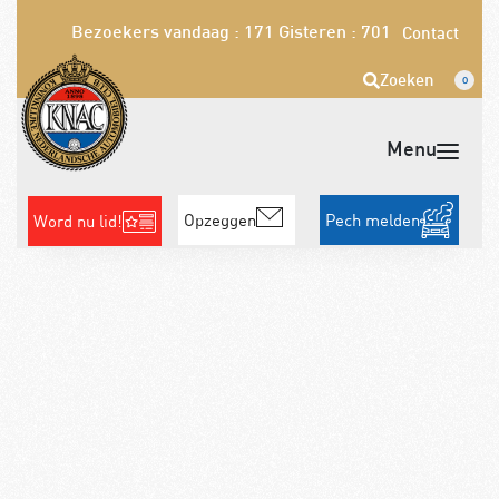
Bezoekers vandaag : 171
Gisteren : 701
Contact
Zoeken
0
Opzeggen
Pech melden
Word nu lid!