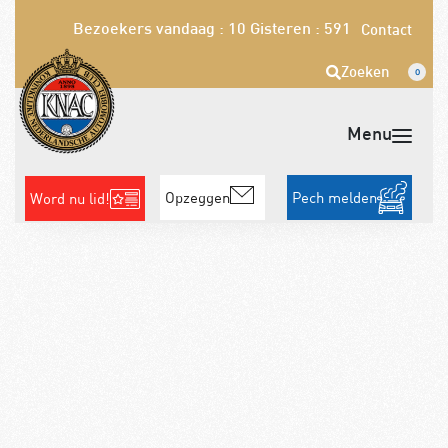
Bezoekers vandaag : 10
Gisteren : 591
Contact
Zoeken
0
Opzeggen
Pech melden
Word nu lid!